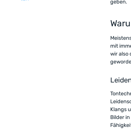
geben.
Warum
Meistens
mit imme
wir also
geworde
Leiden
Tontech
Leidensc
Klangs u
Bilder i
Fähigkei