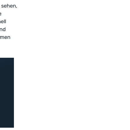
e sehen,
e
ell
und
hmen