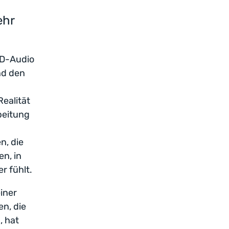
ehr
3D-Audio
nd den
Realität
beitung
n, die
n, in
r fühlt.
iner
en, die
, hat