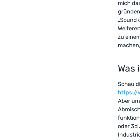
mich da
gründen.
„Sound o
Weitere
zu einem
machen, 
Was 
Schau di
https:/
Aber um 
Abmischu
funktion
oder 3d 
Industri