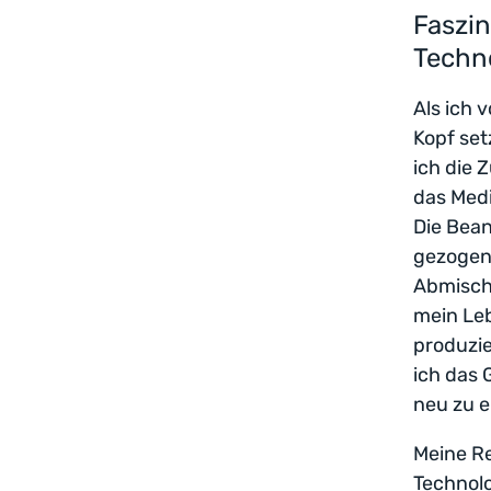
Faszin
Techn
Als ich 
Kopf set
ich die 
das Medi
Die Bean
gezogen,
Abmisch
mein Le
produzie
ich das 
neu zu e
Meine Re
Technolo