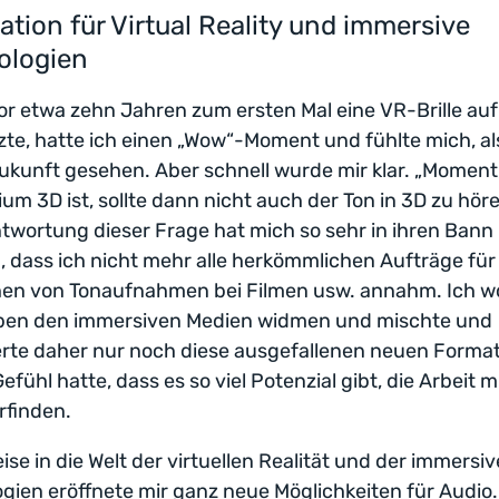
ation für Virtual Reality und immersive
ologien
vor etwa zehn Jahren zum ersten Mal eine VR-Brille au
zte, hatte ich einen „Wow“-Moment und fühlte mich, al
Zukunft gesehen. Aber schnell wurde mir klar. „Momen
um 3D ist, sollte dann nicht auch der Ton in 3D zu hör
twortung dieser Frage hat mich so sehr in ihren Bann
 dass ich nicht mehr alle herkömmlichen Aufträge für
en von Tonaufnahmen bei Filmen usw. annahm. Ich wo
ben den immersiven Medien widmen und mischte und
rte daher nur noch diese ausgefallenen neuen Format
Gefühl hatte, dass es so viel Potenzial gibt, die Arbeit 
rfinden.
ise in die Welt der virtuellen Realität und der immersi
gien eröffnete mir ganz neue Möglichkeiten für Audio.