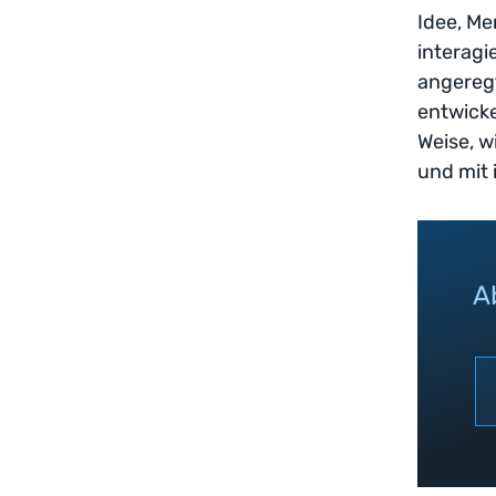
Idee, Me
interagi
angeregt
entwicke
Weise, 
und mit 
A