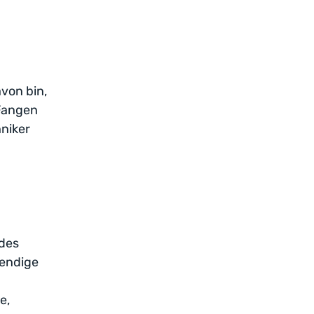
von bin,
 Fangen
hniker
 des
bendige
e,