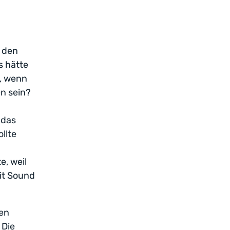
f den
s hätte
t, wenn
en sein?
 das
llte
e, weil
mit Sound
ven
 Die