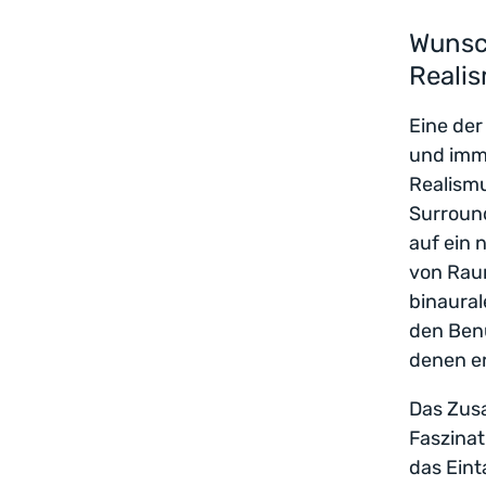
Wunsc
Realis
Eine der
und imme
Realismu
Surround
auf ein 
von Rau
binaural
den Benu
denen er
Das Zus
Faszinat
das Eint