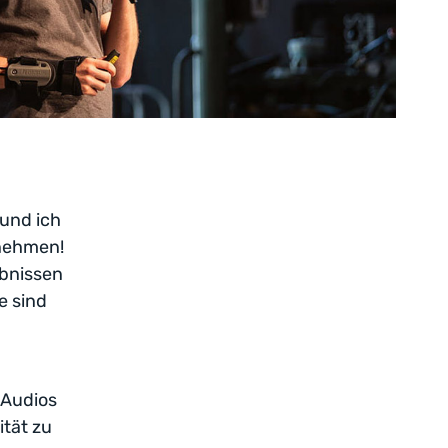
 und ich
unehmen!
bnissen
e sind
n Audios
ität zu