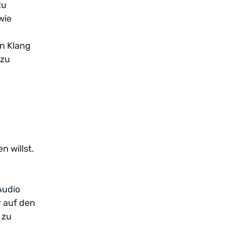
zu
wie
n Klang
 zu
n willst.
Audio
r auf den
 zu