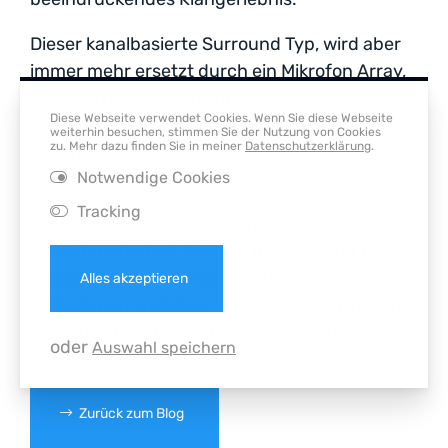
Dieser kanalbasierte Surround Typ, wird aber
immer mehr ersetzt durch ein Mikrofon Array,
das auch in der Horizontalen verwendet
Diese Webseite verwendet Cookies. Wenn Sie diese Webseite
werden kann. So werden die Audio Clips, die
weiterhin besuchen, stimmen Sie der Nutzung von Cookies
zu. Mehr dazu finden Sie in meiner
Datenschutzerklärung
.
man mit seinem Recorder sammelt noch
Notwendige Cookies
immersiver.
Tracking
Mit der richtigen Ausrüstung und
Aufnahmetechnik können Tontechniker und
Audioingenieure atemberaubende Surround-
Alles akzeptieren
Aufnahmen erstellen, die das Publikum in eine
Welt aus Klang und Atmosphäre entführen.
oder
Auswahl speichern
Zurück zum Blog