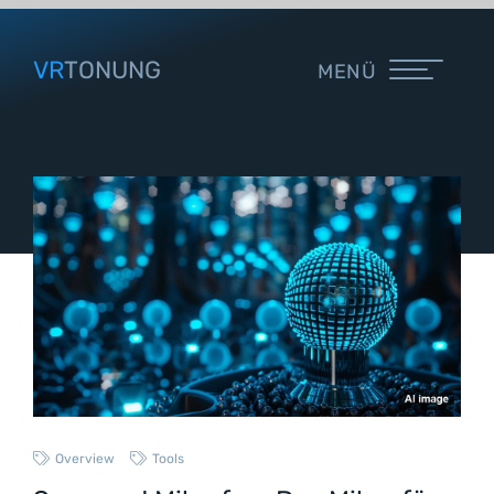
VR
TONUNG
MENÜ
Overview
Tools