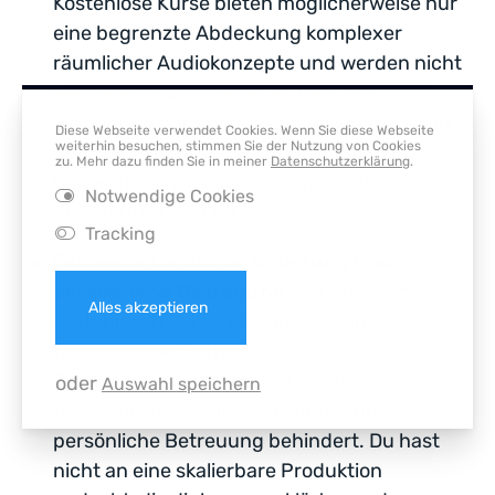
Kostenlose Kurse bieten möglicherweise nur
eine begrenzte Abdeckung komplexer
räumlicher Audiokonzepte und werden nicht
regelmäßig aktualisiert, so dass die
Lernenden nur über oberflächliches Wissen
Diese Webseite verwendet Cookies. Wenn Sie diese Webseite
weiterhin besuchen, stimmen Sie der Nutzung von Cookies
verfügen. Im Grunde verbrennt man EU-
zu. Mehr dazu finden Sie in meiner
Datenschutzerklärung
.
Gelder für ein Produkt, das nach der
Notwendige Cookies
Veröffentlichung tot ist.
Tracking
Fehlende fachliche Anleitung und
persönliche Betreuung
: Den meisten
Alles akzeptieren
kostenlosen Kursen mangelt es an
fachkundiger Betreuung, was die
Entwicklung von Fähigkeiten durch
oder
Auswahl speichern
fehlende ausführliche Anleitung und
persönliche Betreuung behindert. Du hast
nicht an eine skalierbare Produktion