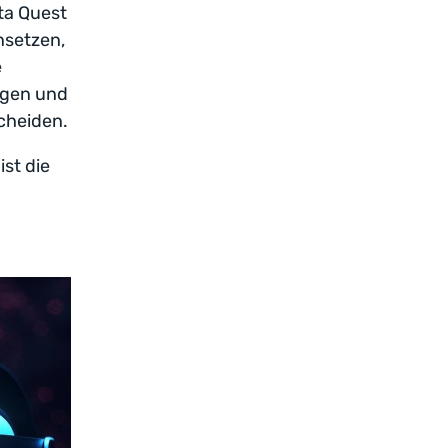
eta Quest
nsetzen,
e
ngen und
cheiden.
st die