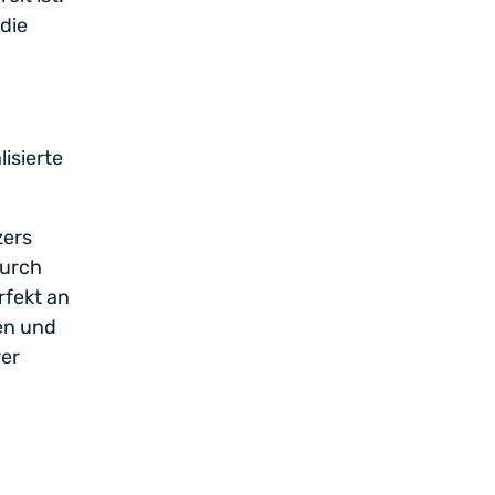
 die
isierte
zers
durch
rfekt an
en und
rer