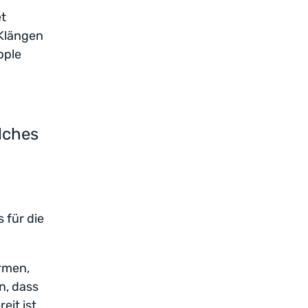
et
 Klängen
pple
lches
 für die
rmen,
n, dass
eit ist.