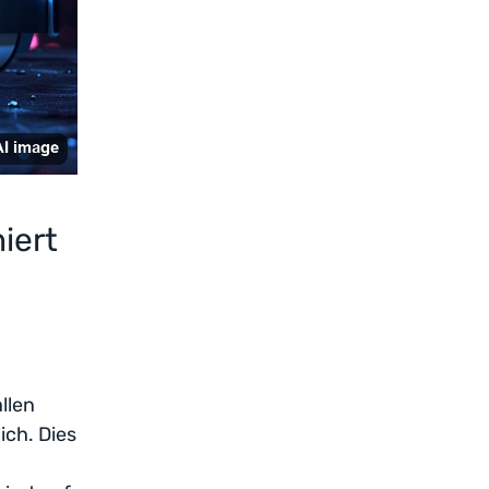
iert
llen
ich. Dies