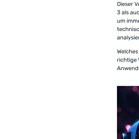
Dieser V
3 als au
um immer
technisc
analysie
Welches 
richtige
Anwend