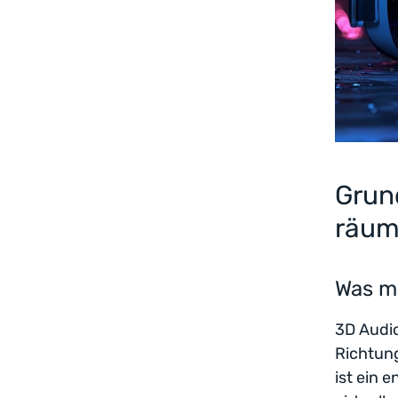
Grun
räum
Was m
3D Audio
Richtung
ist ein 