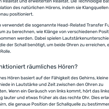
en Realität und erweiterten Realität. Die Technologie ba
lation des natürlichen Hörens, indem sie Klangquellen
au positioniert.
o verwendet die sogenannte Head-Related Transfer F
um zu berechnen, wie Klänge von verschiedenen Posi
ommen werden. Dabei spielen Lautstärkenunterschi
, die der Schall benötigt, um beide Ohren zu erreichen, 
Rolle.
nktioniert räumliches Hören?
es Hören basiert auf der Fähigkeit des Gehirns, kleine
iede in Lautstärke und Zeit zwischen den Ohren zu
ten. Wenn ein Geräusch von links kommt, hört das link
g lauter und etwas früher als das rechte Ohr. Dies erla
rn, die genaue Position der Schallquelle zu bestimme