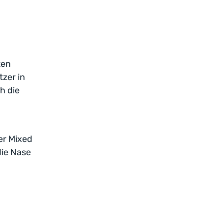
ten
zer in
h die
der Mixed
die Nase