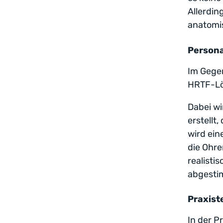
Allerdin
anatomi
Persona
Im Gegen
HRTF-L
Dabei wi
erstellt
wird ein
die Ohre
realisti
abgesti
Praxist
In der P