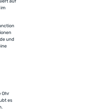
siert auf
 im
unction
tionen
ede und
eine
e Ohr
ubt es
n.