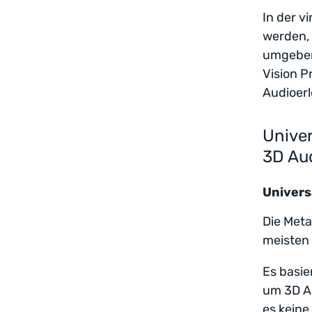
In der v
werden, 
umgeben 
Vision P
Audioerl
Univer
3D Au
Univers
Die Meta
meisten 
Es basie
um 3D Au
es keine