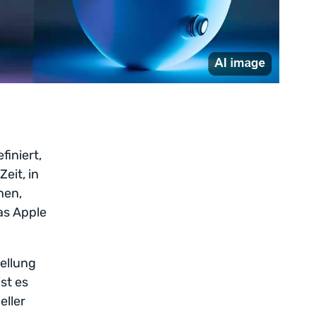
finiert,
eit, in
nen,
das Apple
ellung
st es
eller