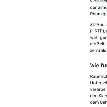
virtuell
der Simu
Raum gen
3D Audi
(HRTF), 
wahrgen
die Zeit
zentrale 
Wie fu
Räumlich
Untersch
verarbei
den Klan
dem Gehi