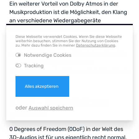
Ein weiterer Vorteil von Dolby Atmos in der
Musikproduktion ist die Möglichkeit, den Klang
an verschiedene Wiedergabegeräte
anzupassen. Egal ob man die Musik über
Kopfhörer, eine Soundbar oder ein
Diese Webseite verwendet Cookies. Wenn Sie diese Webseite
weiterhin besuchen, stimmen Sie der Nutzung von Cookies
Heimkinosystem hört – Dolby Atmos sorgt
zu. Mehr dazu finden Sie in meiner
Datenschutzerklärung
.
dafür, dass die Klangqualität stets optimal ist.
Notwendige Cookies
Dies eröffnet völlig neue kreative
Tracking
Möglichkeiten und setzt neue Maßstäbe für die
Musikproduktion.
Alles akzeptieren
0 DoF – Normalität neu
oder
Auswahl speichern
gedacht
0 Degrees of Freedom (0DoF) in der Welt des
3D-Audios ist für uns eigentlich recht normal,