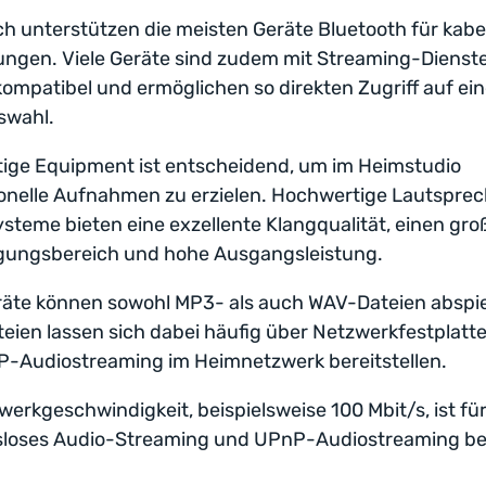
ch unterstützen die meisten Geräte Bluetooth für kabe
ngen. Viele Geräte sind zudem mit Streaming-Dienst
kompatibel und ermöglichen so direkten Zugriff auf ein
swahl.
tige Equipment ist entscheidend, um im Heimstudio
onelle Aufnahmen zu erzielen. Hochwertige Lautsprec
teme bieten eine exzellente Klangqualität, einen gr
gungsbereich und hohe Ausgangsleistung.
räte können sowohl MP3- als auch WAV-Dateien abspie
ien lassen sich dabei häufig über Netzwerkfestplatt
P-Audiostreaming im Heimnetzwerk bereitstellen.
werkgeschwindigkeit, beispielsweise 100 Mbit/s, ist fü
sloses Audio-Streaming und UPnP-Audiostreaming b