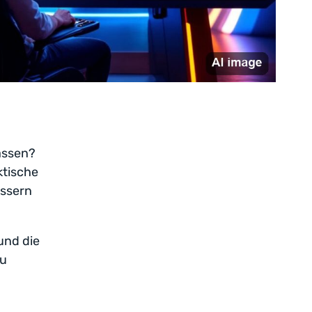
assen?
ktische
essern
 und die
zu