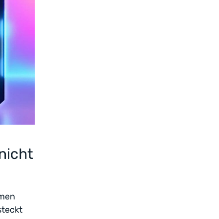
nicht
hmen
steckt