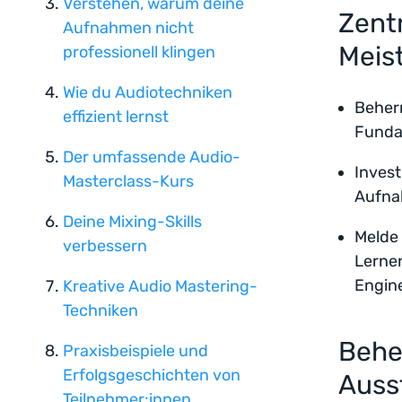
Verstehen, warum deine
Zent
Aufnahmen nicht
Meis
professionell klingen
Wie du Audiotechniken
Beherr
effizient lernst
Funda
Der umfassende Audio-
Invest
Masterclass-Kurs
Aufna
Deine Mixing-Skills
Melde 
verbessern
Lernen
Engine
Kreative Audio Mastering-
Techniken
Behe
Praxisbeispiele und
Erfolgsgeschichten von
Auss
Teilnehmer:innen