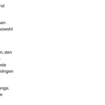
ind
nen
 sowohl
m, den
–
nde
klingen
änge,
he