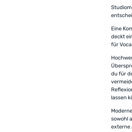
Studiomo
entschei
Eine Ko
deckt ei
für Voca
Hochwert
Überspr
du für d
vermeid
Reflexio
lassen k
Moderne
sowohl a
externe 