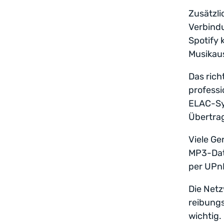
Zusätzli
Verbindu
Spotify 
Musikau
Das rich
professi
ELAC-Sys
Übertra
Viele Ge
MP3-Date
per UPn
Die Netz
reibung
wichtig.