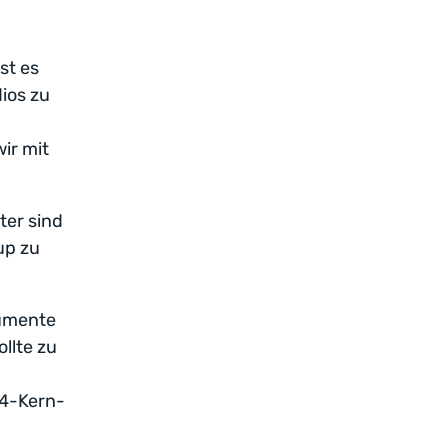
st es
ios zu
ir mit
ter sind
up zu
rumente
llte zu
 4-Kern-