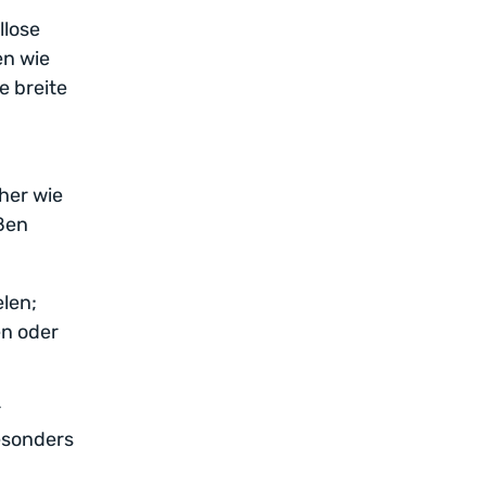
llose
en wie
e breite
her wie
oßen
len;
en oder
r
esonders