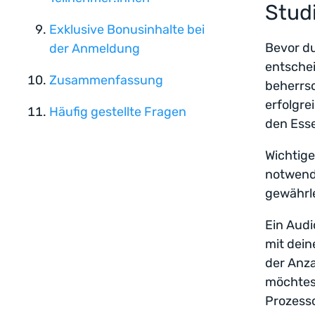
Stud
Exklusive Bonusinhalte bei
Bevor du
der Anmeldung
entschei
Zusammenfassung
beherrsc
erfolgre
Häufig gestellte Fragen
den Esse
Wichtige
notwendi
gewährle
Ein Audi
mit dein
der Anza
möchtes
Prozesso