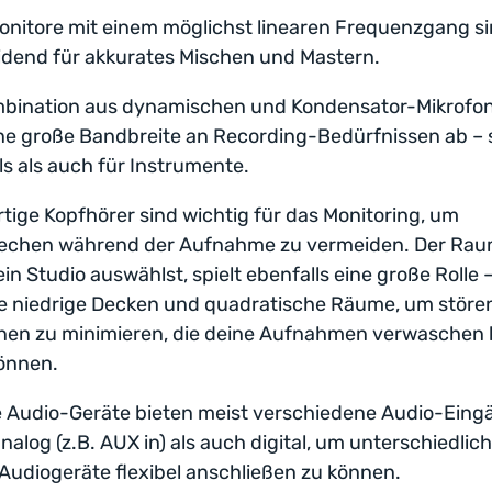
nitore mit einem möglichst linearen Frequenzgang s
dend für akkurates Mischen und Mastern.
mbination aus dynamischen und Kondensator-Mikrofo
ne große Bandbreite an Recording-Bedürfnissen ab –
ls als auch für Instrumente.
ige Kopfhörer sind wichtig für das Monitoring, um
echen während der Aufnahme zu vermeiden. Der Rau
ein Studio auswählst, spielt ebenfalls eine große Rolle 
e niedrige Decken und quadratische Räume, um störe
nen zu minimieren, die deine Aufnahmen verwaschen 
önnen.
 Audio-Geräte bieten meist verschiedene Audio-Eing
nalog (z.B. AUX in) als auch digital, um unterschiedlic
Audiogeräte flexibel anschließen zu können.