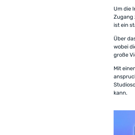
Um die 
Zugang z
ist ein 
Über das
wobei di
große Vi
Mit eine
anspruc
Studioso
kann.